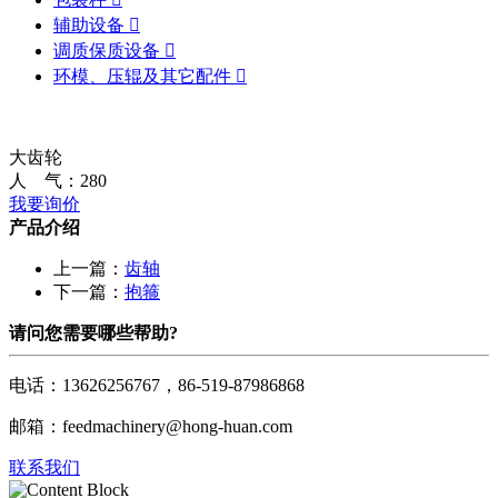
辅助设备

调质保质设备

环模、压辊及其它配件

大齿轮
人 气：
280
我要询价
产品介绍
上一篇：
齿轴
下一篇：
抱箍
请问您需要哪些帮助?
电话：13626256767，86-519-87986868
邮箱：feedmachinery@hong-huan.com
联系我们