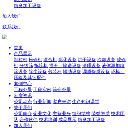
精良加工设备
加入我们
联系我们
首页
产品展示
制粒机
粉碎机
混合机
膨化设备
烘干设备
冷却设备
破碎
机
分级筛
拆垛机
提升、输送设备
清理设备
液体添加喷
涂设备
除尘设备
包装秤
辅助设备
调质保质设备
环模、
压辊及其它配件
案例中心
工程外景
工段实例
筒仓外景
宏寰资讯
公司动态
行业新闻
客户来访
生产知识课堂
关于我们
公司简介
企业文化
主营业务
组织结构
荣誉资质
技术团
队
合作伙伴
技术培训
成品展示
精良加工设备
加入我们