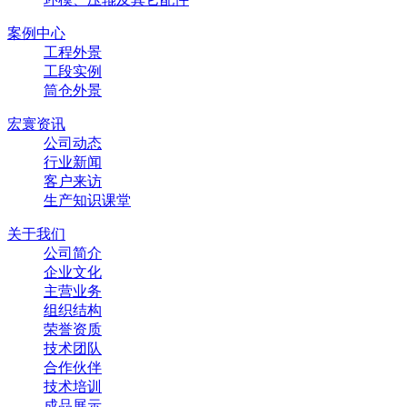
案例中心
工程外景
工段实例
筒仓外景
宏寰资讯
公司动态
行业新闻
客户来访
生产知识课堂
关于我们
公司简介
企业文化
主营业务
组织结构
荣誉资质
技术团队
合作伙伴
技术培训
成品展示