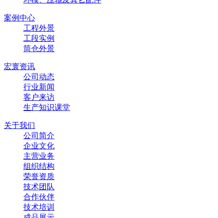
案例中心
工程外景
工段实例
筒仓外景
宏寰资讯
公司动态
行业新闻
客户来访
生产知识课堂
关于我们
公司简介
企业文化
主营业务
组织结构
荣誉资质
技术团队
合作伙伴
技术培训
成品展示