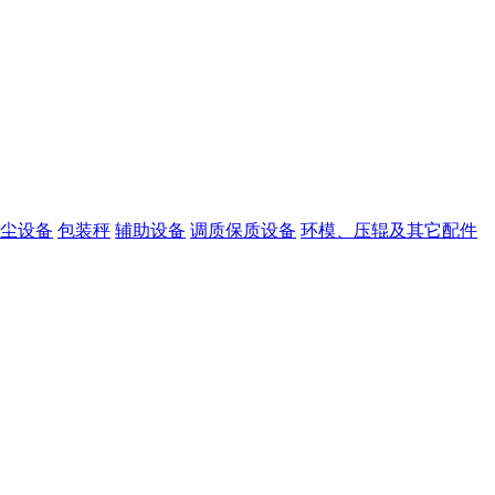
尘设备
包装秤
辅助设备
调质保质设备
环模、压辊及其它配件