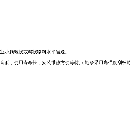
行业小颗粒状或粉状物料水平输送。
噪音低，使用寿命长，安装维修方便等特点,链条采用高强度刮板