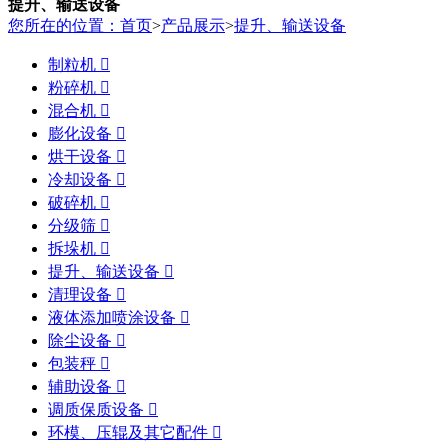
提升、输送设备
您所在的位置：首页
>
产品展示
>
提升、输送设备
制粒机

粉碎机

混合机

膨化设备

烘干设备

冷却设备

破碎机

分级筛

拆垛机

提升、输送设备

清理设备

液体添加喷涂设备

除尘设备

包装秤

辅助设备

调质保质设备

环模、压辊及其它配件
