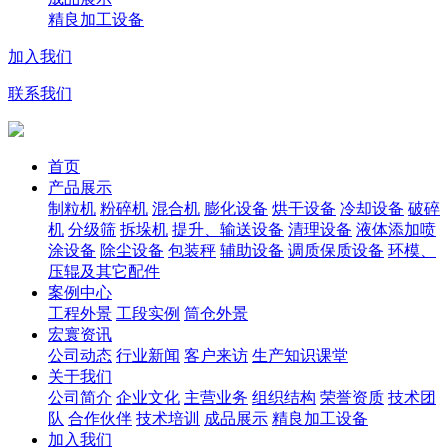
精良加工设备
加入我们
联系我们
首页
产品展示
制粒机
粉碎机
混合机
膨化设备
烘干设备
冷却设备
破碎
机
分级筛
拆垛机
提升、输送设备
清理设备
液体添加喷
涂设备
除尘设备
包装秤
辅助设备
调质保质设备
环模、
压辊及其它配件
案例中心
工程外景
工段实例
筒仓外景
宏寰资讯
公司动态
行业新闻
客户来访
生产知识课堂
关于我们
公司简介
企业文化
主营业务
组织结构
荣誉资质
技术团
队
合作伙伴
技术培训
成品展示
精良加工设备
加入我们