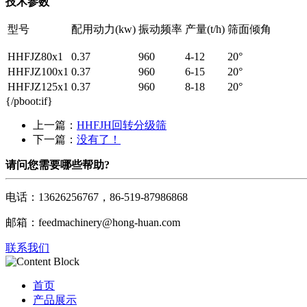
技术参数
型号
配用动力(kw)
振动频率
产量(t/h)
筛面倾角
HHFJZ80x1
0.37
960
4-12
20°
HHFJZ100x1
0.37
960
6-15
20°
HHFJZ125x1
0.37
960
8-18
20°
{/pboot:if}
上一篇：
HHFJH回转分级筛
下一篇：
没有了！
请问您需要哪些帮助?
电话：13626256767，86-519-87986868
邮箱：feedmachinery@hong-huan.com
联系我们
首页
产品展示