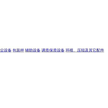
尘设备
包装秤
辅助设备
调质保质设备
环模、压辊及其它配件