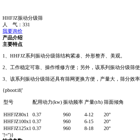
HHFJZ振动分级筛
人 气：
331
我要询价
产品介绍
主要特点
1、HHFJZ系列振动分级筛结构紧凑、外形整齐、美观。
2、工作稳定可靠、操作维修方便；另外，该系列振动分级筛
3、该系列振动分级筛还具有筛网更换方便，产量大，筛分效
{pboot:if('
型号
配用动力(kw)
振动频率
产量(t/h)
筛面倾角
HHFJZ80x1
0.37
960
4-12
20°
HHFJZ100x1
0.37
960
6-15
20°
HHFJZ125x1
0.37
960
8-18
20°
'!='')}