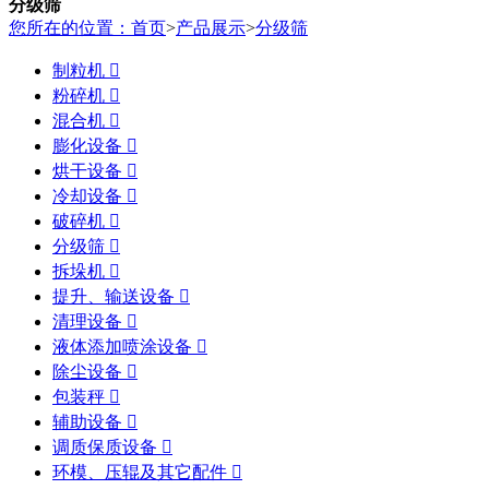
分级筛
您所在的位置：首页
>
产品展示
>
分级筛
制粒机

粉碎机

混合机

膨化设备

烘干设备

冷却设备

破碎机

分级筛

拆垛机

提升、输送设备

清理设备

液体添加喷涂设备

除尘设备

包装秤

辅助设备

调质保质设备

环模、压辊及其它配件
