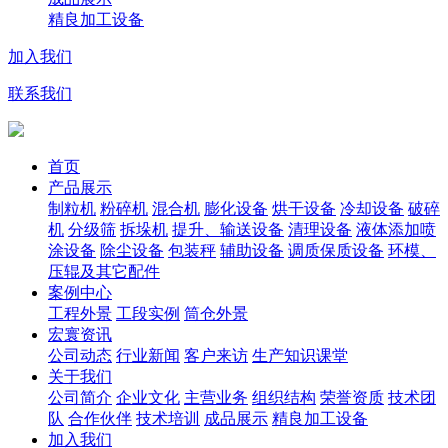
精良加工设备
加入我们
联系我们
首页
产品展示
制粒机
粉碎机
混合机
膨化设备
烘干设备
冷却设备
破碎
机
分级筛
拆垛机
提升、输送设备
清理设备
液体添加喷
涂设备
除尘设备
包装秤
辅助设备
调质保质设备
环模、
压辊及其它配件
案例中心
工程外景
工段实例
筒仓外景
宏寰资讯
公司动态
行业新闻
客户来访
生产知识课堂
关于我们
公司简介
企业文化
主营业务
组织结构
荣誉资质
技术团
队
合作伙伴
技术培训
成品展示
精良加工设备
加入我们