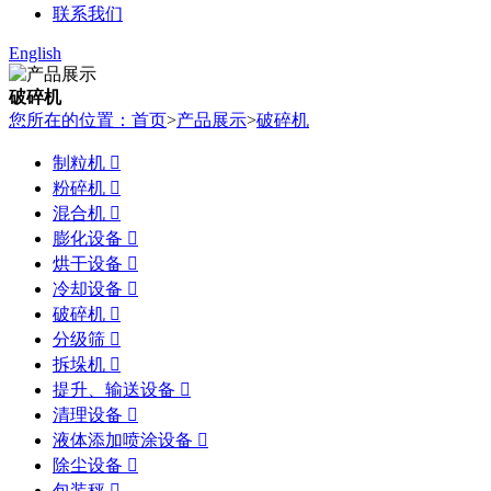
联系我们
English
破碎机
您所在的位置：首页
>
产品展示
>
破碎机
制粒机

粉碎机

混合机

膨化设备

烘干设备

冷却设备

破碎机

分级筛

拆垛机

提升、输送设备

清理设备

液体添加喷涂设备

除尘设备

包装秤
