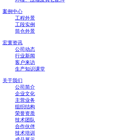
案例中心
工程外景
工段实例
筒仓外景
宏寰资讯
公司动态
行业新闻
客户来访
生产知识课堂
关于我们
公司简介
企业文化
主营业务
组织结构
荣誉资质
技术团队
合作伙伴
技术培训
成品展示