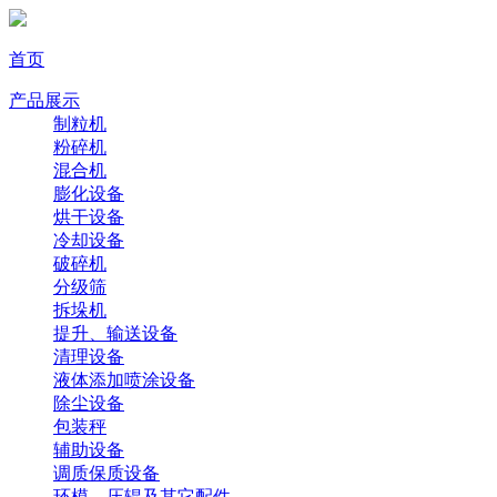
首页
产品展示
制粒机
粉碎机
混合机
膨化设备
烘干设备
冷却设备
破碎机
分级筛
拆垛机
提升、输送设备
清理设备
液体添加喷涂设备
除尘设备
包装秤
辅助设备
调质保质设备
环模、压辊及其它配件