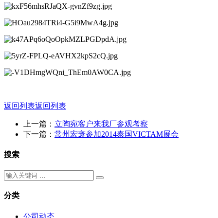
返回列表
返回列表
上一篇：
立陶宛客户来我厂参观考察
下一篇：
常州宏寰参加2014泰国VICTAM展会
搜索
分类
公司动态