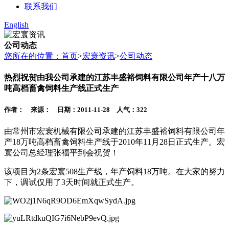
联系我们
English
公司动态
您所在的位置：首页
>
宏寰资讯
>
公司动态
热烈祝贺由我公司承建的江苏丰盛裕饲料有限公司年产十八万
吨高档畜禽饲料生产线正式生产
作者： 来源： 日期：2011-11-28 人气：
322
由常州市宏寰机械有限公司承建的江苏丰盛裕饲料有限公司年
产18万吨高档畜禽饲料生产线于2010年11月28日正式生产。宏
寰公司总经理张福平到会祝贺！
该项目为2条宏寰508生产线，年产饲料18万吨。在大家的努力
下，调试仅用了3天时间就正式生产。