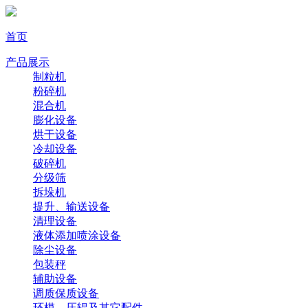
首页
产品展示
制粒机
粉碎机
混合机
膨化设备
烘干设备
冷却设备
破碎机
分级筛
拆垛机
提升、输送设备
清理设备
液体添加喷涂设备
除尘设备
包装秤
辅助设备
调质保质设备
环模、压辊及其它配件