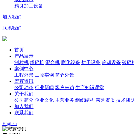
精良加工设备
加入我们
联系我们
首页
产品展示
制粒机
粉碎机
混合机
膨化设备
烘干设备
冷却设备
破碎
案例中心
工程外景
工段实例
筒仓外景
宏寰资讯
公司动态
行业新闻
客户来访
生产知识课堂
关于我们
公司简介
企业文化
主营业务
组织结构
荣誉资质
技术团
加入我们
联系我们
English