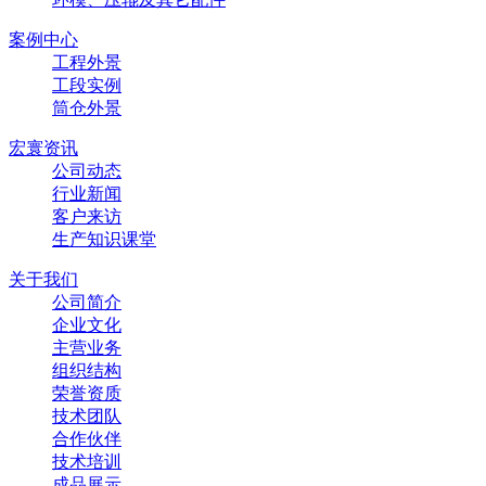
案例中心
工程外景
工段实例
筒仓外景
宏寰资讯
公司动态
行业新闻
客户来访
生产知识课堂
关于我们
公司简介
企业文化
主营业务
组织结构
荣誉资质
技术团队
合作伙伴
技术培训
成品展示