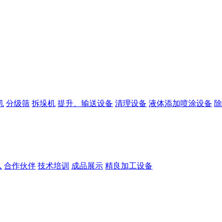
机
分级筛
拆垛机
提升、输送设备
清理设备
液体添加喷涂设备
除
队
合作伙伴
技术培训
成品展示
精良加工设备